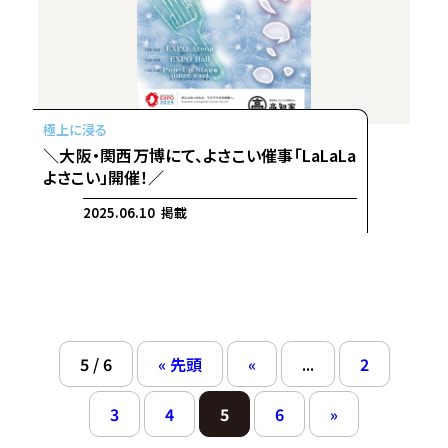
＼大阪・関西万博にて、よさこい催事「LaLaLa
よさこい」開催！／
2025.06.10 掲載
5 / 6
« 先頭
«
...
2
3
4
5
6
»