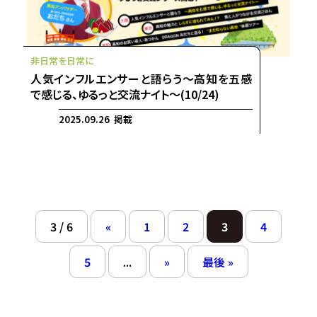
人気インフルエンサーと語らう～高知を五感
で感じる、ゆるっと交流ナイト～(10/24)
2025.09.26 掲載
3 / 6
«
1
2
3
4
5
...
»
最後 »