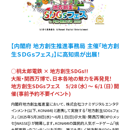
【内閣府 地方創生推進事務局 主催「地方創
生ＳＤＧｓフェス」】
に高知県が出展！
○桃太郎電鉄 × 地方創生SDGs!!
大阪・関西万博で､日本各地の魅力を再発見！
地方創生SDGsフェス 5/28（水）～ 6/1（日）開
催(事前予約不要イベント)
内閣府地方創生推進室において､株式会社コナミデジタルエンタテ
インメント(以下､KONAMI)と連携して実施する｢地方創生SDGsフェ
ス｣（2025年5月28日(水)～6月１日(日)＠大阪･関西万博EXPOメッ
セ[WASSE]）が開幕します｡KONAMIの国民的人気ボードゲーム｢桃
太郎電鉄｣のコンテンツを活用し､誰でも楽しく地方創生SDGsを知