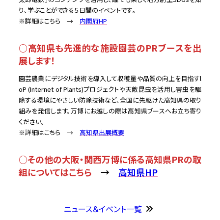
り､学ぶことができる５日間のイベントです｡
※詳細はこちら →
内閣府HP
○高知県も先進的な施設園芸のPRブースを出
展します！
園芸農業にデジタル技術を導入して収穫量や品質の向上を目指すl
oP (Internet of Plants)プロジェクトや天敵昆虫を活用し害虫を駆
除する環境にやさしい防除技術など、全国に先駆けた高知県の取り
組みを発信します。万博にお越しの際は高知県ブースへお立ち寄り
ください。
※詳細はこちら →
高知県出展概要
○その他の大阪・関西万博に係る高知県PRの取
組についてはこちら
→
高知県HP
ニュース＆イベント一覧